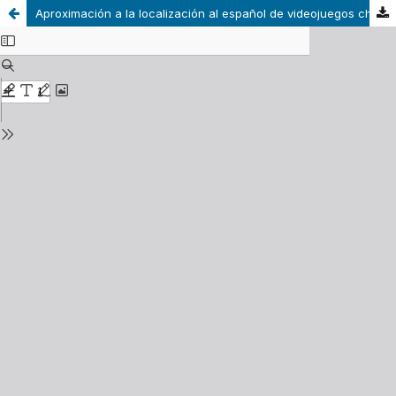
Aproximación a la localización al español de videojuegos chinos: la traducción de nombres de demonios y monstruos en Black Myth: Wukong