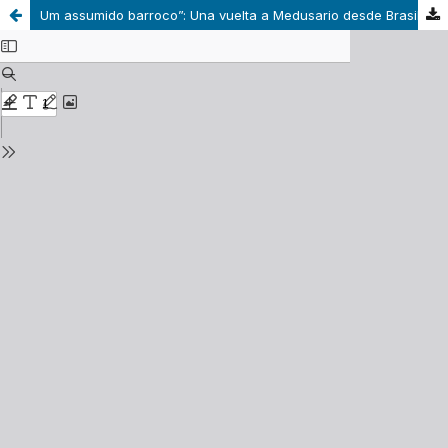
Um assumido barroco”: Una vuelta a Medusario desde Brasil y Portugal