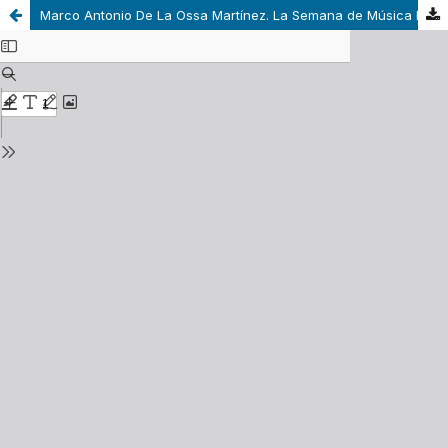
Marco Antonio De La Ossa Martínez. La Semana de Música Religiosa de Cuenca (2001-2019). Protagonistas, obras y gestión. Granada: Libargo, 2020, 326 pp.