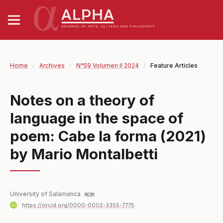
Home
/
Archives
/
N°59 Volumen II 2024
/
Feature Articles
Notes on a theory of
language in the space of
poem: Cabe la forma (2021)
by Mario Montalbetti
University of Salamanca
https://orcid.org/0000-0002-3355-7775