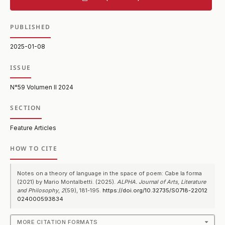
PUBLISHED
2025-01-08
ISSUE
N°59 Volumen II 2024
SECTION
Feature Articles
HOW TO CITE
Notes on a theory of language in the space of poem: Cabe la forma
(2021) by Mario Montalbetti. (2025).
ALPHA. Journal of Arts, Literature
and Philosophy
,
2
(59), 181-195.
https://doi.org/10.32735/S0718-22012
024000593834
MORE CITATION FORMATS