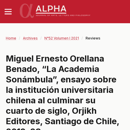
Home
/
Archives
/
N°52 Volumen I 2021
/
Reviews
Miguel Ernesto Orellana
Benado, “La Academia
Sonámbula”, ensayo sobre
la institución universitaria
chilena al culminar su
cuarto de siglo, Orjikh
Editores, Santiago de Chile,