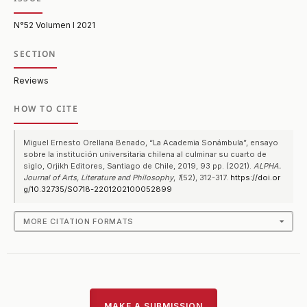
N°52 Volumen I 2021
SECTION
Reviews
HOW TO CITE
Miguel Ernesto Orellana Benado, “La Academia Sonámbula”, ensayo
sobre la institución universitaria chilena al culminar su cuarto de
siglo, Orjikh Editores, Santiago de Chile, 2019, 93 pp. (2021).
ALPHA.
Journal of Arts, Literature and Philosophy
,
1
(52), 312-317.
https://doi.or
g/10.32735/S0718-2201202100052899
MORE CITATION FORMATS
MAKE A SUBMISSION