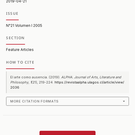
2019-04-21
ISSUE
N°21 Volumen I 2005
SECTION
Feature Articles
HOW TO CITE
El arte como ausencia. (2019).
ALPHA. Journal of Arts, Literature and
Philosophy
,
1
(21), 219-224.
https://revistaalpha.ulagos.cl/article/view/
2036
MORE CITATION FORMATS