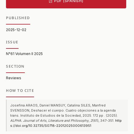
PDF (SPANISH)
PUBLISHED
2025-12-02
ISSUE
N°61 Volumen II 2025
SECTION
Reviews
HOW TO CITE
Josefina ARAOS, Daniel MANSUY, Catalina SILES, Manfred
SVENSSON, Deshacer el cuerpo. Cuatro objeciones a la agenda
trans. Instituto de Estudios de la Sociedad, 2025. 172 pp . (2025).
ALPHA. Journal of Arts, Literature and Philosophy
,
2
(61), 347-351.
http
s://doi.org/10.32735/S0718-22012025000613951