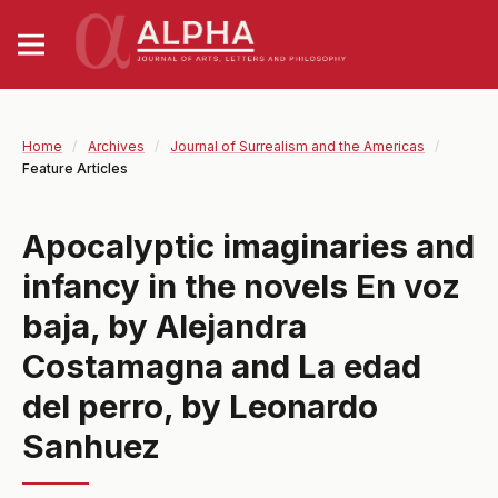
Home
/
Archives
/
Journal of Surrealism and the Americas
/
Feature Articles
Apocalyptic imaginaries and
infancy in the novels En voz
baja, by Alejandra
Costamagna and La edad
del perro, by Leonardo
Sanhuez